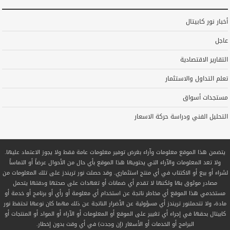
أخبار نور كابيتال
عاجل
التقارير الاقتصادية
تعلم التداول والاستثمار
مستجدات أسواق
التحليل الفني ودراسة حركة الاسعار
يتضمن هذا الموقع معلومات وآراء بغرض توفير معلومات عامة فقط ولا يجوز الاعتماد عليها.
ولا تعد المعلومات والآراء التي يحتويها هذا الموقع بأي حال من الأحوال عرضاً أو التماساً
لشراء أو بيع أو الاكتتاب في أي منتج استثماري. وقد حصلت نور تريندز على تلك المعلومات من
مصادر موثوق بها ولكنها لا تقدم أي ضمانات أو تعهدات على صحتها ودقتها يتحمل
مستخدمي هذا الموقع أي مخاطر ناتجة عن استخدام أي معلومة أو رأي أو برنامج أو خدمة أو
مادة، ولا تتحملنور تريندز أي مسؤولية عن الأضرار الناتجة عن ذلك مهما كان نوعها تحتفظ نور
كابيتال بحقها في إجراء أي تغيير على الموقع أو المعلومات أو الآراء أو المواد أو المنتجات أو
البرامج أو الخدمات أو الأسعار (إن وجدت) في أي وقت بدون إخطار.