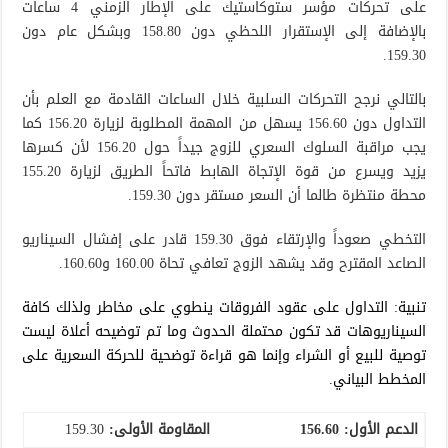
على تحركات مؤسر ستوكاستيك على الإطار الزمني 4 ساعات
بالإضافة إلى الإستقرار اللحظي دون 158.80 وبشكل عام دون
159.30.
بالتالي نرجح التحركات السلبية خلال الساعات القادمة مع العلم بأن
التداول دون 156.60 يسهل من المهمة المطلوبة لزيارة 156.20 كما
يجب مراقبة السلوك السعري للزوج جيداً حول 156.20 لأن كسرها
يزيد ويسرع من قوة الإتجاة الهابط فاتحاً الطريق لزيارة 155.20
محطة منتظرة طالما أن السعر مستقر دون 159.30.
التخطي صعوداً والإرتقاء فوق 159.30 قادر على إفشال السيناريو
الصاعد المقترح وقد يشهد الزوج تعافي تحاة 160.00 و160.60.
تنبية: التداول على عقود الفروقات ينطوي على مخاطر ولذلك كافة
السيناريوهات قد تكون محتملة الحدوث وما تم توضيحه أعلاة ليست
توصية للبيع أو الشراء وإنما هو قراءة توضحية للحركة السعرية على
المخطط البياني.
الدعم الأول:
156.60
المقاومة الأولى:
159.30