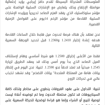
المتوسطات المتحركة البسيطة تقدم حافز إيجابي يؤيد إحتمالية
مواصلة الإرتفاع وذلك يتعارض مع الإشارات السلبية الواضحة على
مؤشر ستوكاستيك الذي يفقد العزم الصاعد تدريجياً ويؤيده الإشارات
السلبية القادمة من مؤشر الزخم 14يوم على الفواصل الزمنية
القصيرة.
نحن نعتقد بأن هناك فرصة لحدوث ميل هابط خلال الساعات القادمة
هدفه إعادة إختبار 1.2410 و1.2360 قبل تحديد الوجهة السعرية
التالية.
فقط من الأعلى إختراق 1.2500 هو شرط أساسي وهام لإستئناف
الميل الصاعد الذي بدأ يوم أمس وذلك قد يمهد الطريق لزيارة
1.2545 مبدئياً قد تمتد لاحقاً نحو 1.2590. تنبية: نحن اليوم في إنتظار
بيانات هامة من المملكة المتحدة” بيانات التضخم” وقد نشهد تذبذب
عالي في تحركات الزوج.
تنبية: التداول على عقود الفروقات ينطوي على مخاطر ولذلك كافة
السيناريوهات قد تكون محتملة الحدوث وما تم توضيحه أعلاة ليست
توصية للبيع أو الشراء وإنما هو قراءة توضحية للحركة السعرية على