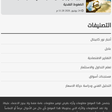
الضغوط النقدية
24 يونيو, 2026 11:28 م
التصنيفات
أخبار نور كابيتال
عاجل
التقارير الاقتصادية
تعلم التداول والاستثمار
مستجدات أسواق
التحليل الفني ودراسة حركة الاسعار
يتضمن هذا الموقع معلومات وآراء بغرض توفير معلومات عامة فقط ولا يجوز الاعتماد عليها.
ولا تعد المعلومات والآراء التي يحتويها هذا الموقع بأي حال من الأحوال عرضاً أو التماساً