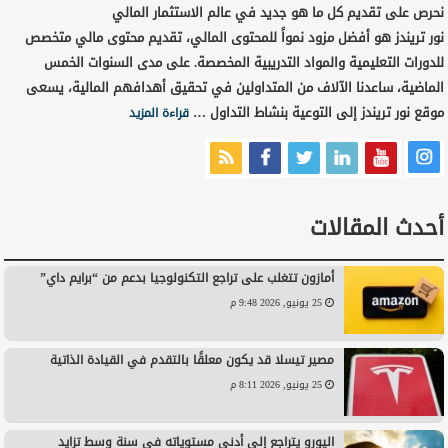
نحرص على تقديم كل ما هو جديد في عالم الاستثمار المالي
نور تريندز هو أفضل مزود نمواً للمحتوى المالي، تقديم محتوى مالي متخصص
للدورات التعليمية والمواد التدريبية المخصصة. على مدى السنوات الخمس
الماضية، ساعدنا الآلاف من المتداولين في تحقيق أهدافهم المالية، يسعى
موقع نور تريندز إلى التوعية بنشاط التداول …
قراءة المزيد
أحدث المقالات
أمازون تتغلب على تراجع التكنولوجيا بدعم من “برايم داي”
25 يونيو, 2026 9:48 م
مصير تيسلا قد يكون معلقًا بالتقدم في القيادة الذاتية
25 يونيو, 2026 8:11 م
اليورو يتراجع إلى أدنى مستوياته في سنة وسط تزايد