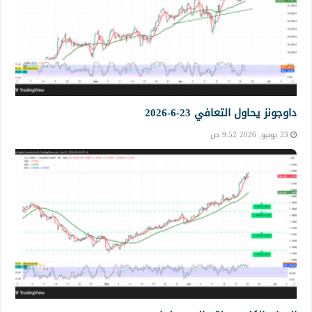
داوجونز يحاول التعافي 23-6-2026
23 يونيو, 2026 9:52 ص