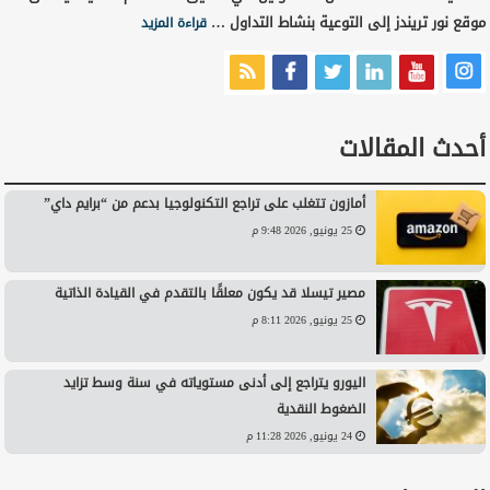
موقع نور تريندز إلى التوعية بنشاط التداول …
قراءة المزيد
أحدث المقالات
أمازون تتغلب على تراجع التكنولوجيا بدعم من “برايم داي”
25 يونيو, 2026 9:48 م
مصير تيسلا قد يكون معلقًا بالتقدم في القيادة الذاتية
25 يونيو, 2026 8:11 م
اليورو يتراجع إلى أدنى مستوياته في سنة وسط تزايد
الضغوط النقدية
24 يونيو, 2026 11:28 م