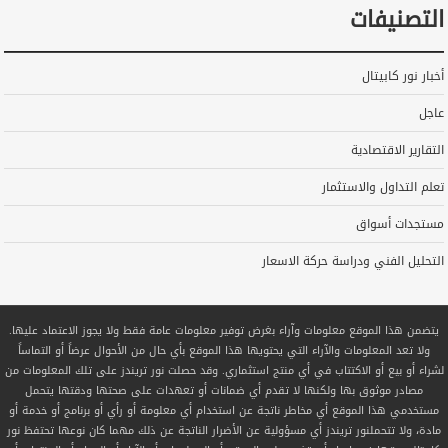
التصنيفات
أخبار نور كابيتال
عاجل
التقارير الاقتصادية
تعلم التداول والاستثمار
مستجدات أسواق
التحليل الفني ودراسة حركة الاسعار
يتضمن هذا الموقع معلومات وآراء بغرض توفير معلومات عامة فقط ولا يجوز الاعتماد عليها.
ولا تعد المعلومات والآراء التي يحتويها هذا الموقع بأي حال من الأحوال عرضاً أو التماساً
لشراء أو بيع أو الاكتتاب في أي منتج استثماري. وقد حصلت نور تريندز على تلك المعلومات من
مصادر موثوق بها ولكنها لا تقدم أي ضمانات أو تعهدات على صحتها ودقتها يتحمل
مستخدمي هذا الموقع أي مخاطر ناتجة عن استخدام أي معلومة أو رأي أو برنامج أو خدمة أو
مادة، ولا تتحملنور تريندز أي مسؤولية عن الأضرار الناتجة عن ذلك مهما كان نوعها تحتفظ نور