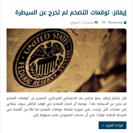
إيفانز: توقعات التضخم لم تخرج عن السيطرة
NC Marketing
مستجدات أسواق
قال تشارلز إيفانز، عضو مجلس بنك الاحتياطي الفيدرالي، الخميس إن “توقعات التضخم
لم تخرج عن السيطرة بعد”، موضحا أن انفجار التضخم في الوقت الراهن سوف ينتهي
إلى معدلات أقل. وشدد على ضرورة متابعة توقعات التضخم لما لها من أهمية في
المرحلة الحالية، مؤكدا على أن صدمات المعروض تعتبر مسؤولة إلى …
قراءة المزيد »