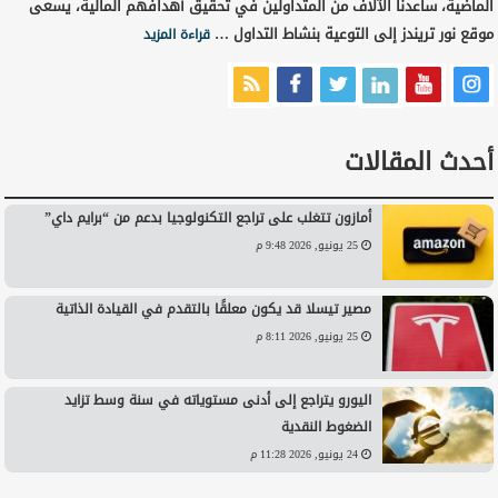
الماضية، ساعدنا الآلاف من المتداولين في تحقيق أهدافهم المالية، يسعى
موقع نور تريندز إلى التوعية بنشاط التداول …
قراءة المزيد
أحدث المقالات
أمازون تتغلب على تراجع التكنولوجيا بدعم من “برايم داي”
25 يونيو, 2026 9:48 م
مصير تيسلا قد يكون معلقًا بالتقدم في القيادة الذاتية
25 يونيو, 2026 8:11 م
اليورو يتراجع إلى أدنى مستوياته في سنة وسط تزايد
الضغوط النقدية
24 يونيو, 2026 11:28 م