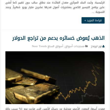
الرئيسية. وثبت البنك المركزي معدل الفائدة عند نطاق سالب دون تغيير كما أبقى
على برنامج التيسير الكمي بمشتريات أصول قدرها عشرين مليار يورو شهرياً. وعند
التسوية …
قراءة المزيد »
الذهب يُعوض خسائره بدعم من تراجع الدولار
نور تريندز
مستجدات أسواق
,
أسواق السلع Noor Trends
قفزت أسعار المعدن الأصفر متخلية عن خسائر الأمس التي قاربت نحو 1% بسبب حالة