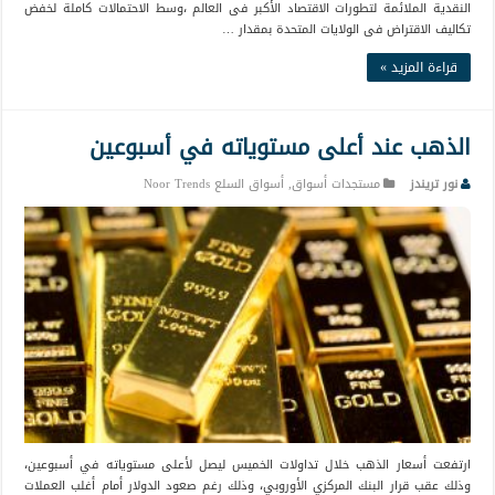
النقدية الملائمة لتطورات الاقتصاد الأكبر فى العالم ،وسط الاحتمالات كاملة لخفض
تكاليف الاقتراض فى الولايات المتحدة بمقدار …
قراءة المزيد »
الذهب عند أعلى مستوياته في أسبوعين
نور تريندز
مستجدات أسواق
,
أسواق السلع Noor Trends
ارتفعت أسعار الذهب خلال تداولات الخميس ليصل لأعلى مستوياته في أسبوعين،
وذلك عقب قرار البنك المركزي الأوروبي، وذلك رغم صعود الدولار أمام أغلب العملات