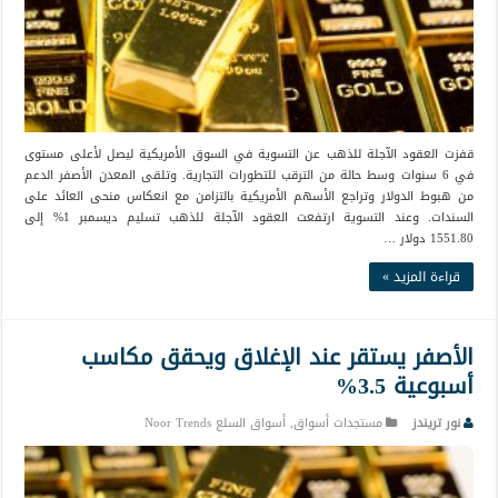
قفزت العقود الآجلة للذهب عن التسوية في السوق الأمريكية ليصل لأعلى مستوى
في 6 سنوات وسط حالة من الترقب للتطورات التجارية. وتلقى المعدن الأصفر الدعم
من هبوط الدولار وتراجع الأسهم الأمريكية بالتزامن مع انعكاس منحى العائد على
السندات. وعند التسوية ارتفعت العقود الآجلة للذهب تسليم ديسمبر 1% إلى
1551.80 دولار …
قراءة المزيد »
الأصفر يستقر عند الإغلاق ويحقق مكاسب
أسبوعية 3.5%
نور تريندز
مستجدات أسواق
,
أسواق السلع Noor Trends