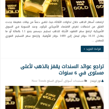
ارتفعت أسعار الذهب خلال تداولات الثلاثاء حيث تلقى دعماً من بيانات ضعيفة جددت
القلق من احتمالات تعرض الاقتصاد الأمريكي للركود. وعند التسوية في السوق
الأمريكية ارتفع سعر العقود الآجلة للذهب تسليم ديسمبر بنحو 1.1 بالمائة أو ما
يعادل 16.10 دولار ليصل إلى 1489 دولار للأوقية. وارتفع سعر التسليم الفوري
للمعدن …
قراءة المزيد »
تراجع عوائد السندات يقفز بالذهب لأعلى
مستوى في 6 سنوات
نور تريندز
مستجدات أسواق
,
أسواق السلع Noor Trends