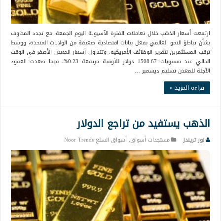
ارتفعت أسعار الذهب خلال تعاملات الفترة الآسيوية اليوم الجمعة، مع تجدد المخاوف
بشأن تباطؤ النمو العالمي بفعل بيانات اقتصادية ضعيفة من الولايات المتحدة، ووسط
ترقب المستثمرين لتقرير الوظائف الأمريكية. وتتداول أسعار المعدن الأصفر في الوقت
الحالي عند مستويات 1508.67 دولار للأوقية مرتفعة 0.23%، فيما صعدت العقود
الآجلة للمعدن تسليم ديسمبر …
قراءة المزيد »
الذهب يستفيد من تراجع الدولار
نور تريندز
مستجدات أسواق
,
أسواق السلع Noor Trends