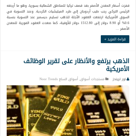
قفزت أسعار المعدن الأصفر بعد قصف تركيا للمناطق الشمالية بسوريا، وهو ما أرجعه
الرئيس التركي رجب طيب أردوجان إلى طرد الميليشيات الكردية. وعند التسوية في
السوق الأمريكية ارتفعت العقود الآجلة للذهب تسليم ديسمبر عند التسوية بنسبة
0.6% أو 8.90 دولار إلى 1512.80 دولار للأوقية، كما صعدت العقود الفورية للمعدن
الأصفر …
قراءة المزيد »
الذهب يرتفع والأنظار على تقرير الوظائف
الأمريكية
نور تريندز
مستجدات أسواق
,
أسواق السلع Noor Trends