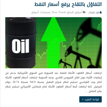
التفاؤل باللقاح يرفع أسعار النفط
نور تريندز
أسواق السلع Noor Trends
,
مستجدات أسواق
ارتفعت أسعار العقود الآجلة للنفط عند التسوية في السوق الأمريكية بدعم من
إيجابيات الأنباء حول لقاح الفيروس التاجي. وعند التسوية ارتفعت أسعار العقود الآجلة
لخام برنت القياسي تسليم شهر فبراير المقبل بنسبة 0.9% مسجلا 50.74 دولار
للبرميل. كما ارتفعت أيضا أسعار العقود الآجلة لخام نايمكس الأمريكي تسليم شهر
يناير المقبل …
قراءة المزيد »