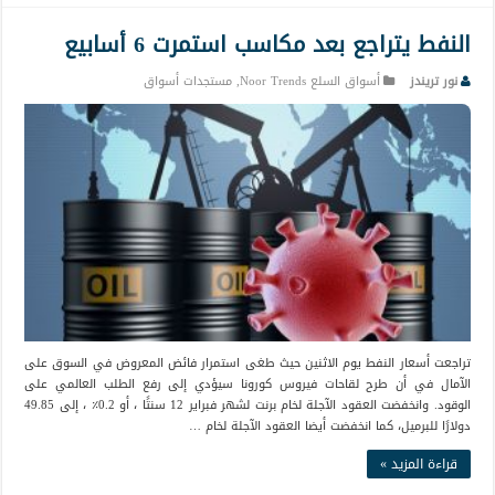
النفط يتراجع بعد مكاسب استمرت 6 أسابيع
نور تريندز
أسواق السلع Noor Trends
,
مستجدات أسواق
تراجعت أسعار النفط يوم الاثنين حيث طغى استمرار فائض المعروض في السوق على
الآمال في أن طرح لقاحات فيروس كورونا سيؤدي إلى رفع الطلب العالمي على
الوقود. وانخفضت العقود الآجلة لخام برنت لشهر فبراير 12 سنتًا ، أو 0.2٪ ، إلى 49.85
دولارًا للبرميل، كما انخفضت أيضا العقود الآجلة لخام …
قراءة المزيد »