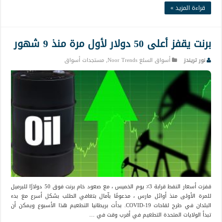
قراءة المزيد »
برنت يقفز أعلى 50 دولار لأول مرة منذ 9 شهور
نور تريندز
أسواق السلع Noor Trends
,
مستجدات أسواق
قفزت أسعار النفط قرابة 3٪ يوم الخميس ، مع صعود خام برنت فوق 50 دولارًا للبرميل
للمرة الأولى منذ أوائل مارس ، مدعومًا بآمال بتعافي الطلب بشكل أسرع مع بدء
البلدان في طرح لقاحات COVID-19. بدأت بريطانيا التطعيم هذا الأسبوع ويمكن أن
تبدأ الولايات المتحدة التطعيم في أقرب وقت في …