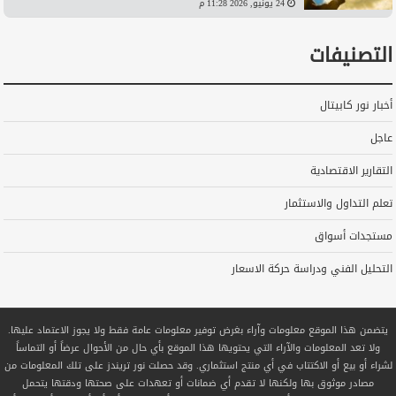
24 يونيو, 2026 11:28 م
التصنيفات
أخبار نور كابيتال
عاجل
التقارير الاقتصادية
تعلم التداول والاستثمار
مستجدات أسواق
التحليل الفني ودراسة حركة الاسعار
يتضمن هذا الموقع معلومات وآراء بغرض توفير معلومات عامة فقط ولا يجوز الاعتماد عليها.
ولا تعد المعلومات والآراء التي يحتويها هذا الموقع بأي حال من الأحوال عرضاً أو التماساً
لشراء أو بيع أو الاكتتاب في أي منتج استثماري. وقد حصلت نور تريندز على تلك المعلومات من
مصادر موثوق بها ولكنها لا تقدم أي ضمانات أو تعهدات على صحتها ودقتها يتحمل