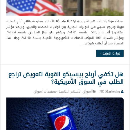
سجلت مؤشرات الأسهم الأمريكية ارتفاعًا ملحوظًا الأربعاء، مدفوعة بنتائج أرباح فصلية
قوية وتراجع نسبي في التوترات التجارية بين الولايات المتحدة والصين. وارتفع مؤشر
ستاندردز آند بورس500 بنسبة 1.01%، ومؤشر داو جونز الصناعي بنسبة 0.64%،
ومؤشر ناسداك 100 المركب للصناعات التكنولوجية الثقيلة بنسبة 1.40%. وجاء هذا
الصعود بعد أن أعلنت شركات …
قراءة المزيد »
هل تكفي أرباح بيبسيكو القوية لتعويض تراجع
الطلب في السوق الأمريكية؟
NC Marketing
أسواق الأسهم العالمية
,
مستجدات أسواق