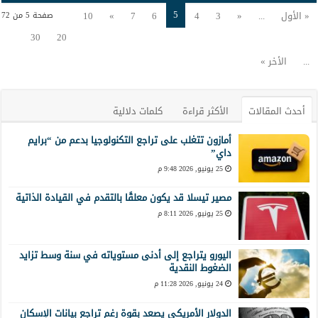
5
« الأول
...
«
3
4
6
7
»
10
صفحة 5 من 72
30
20
...
الأخر »
أحدث المقالات
الأكثر قراءة
كلمات دلالية
أمازون تتغلب على تراجع التكنولوجيا بدعم من “برايم
داي”
25 يونيو, 2026 9:48 م
مصير تيسلا قد يكون معلقًا بالتقدم في القيادة الذاتية
25 يونيو, 2026 8:11 م
اليورو يتراجع إلى أدنى مستوياته في سنة وسط تزايد
الضغوط النقدية
24 يونيو, 2026 11:28 م
الدولار الأمريكي يصعد بقوة رغم تراجع بيانات الإسكان