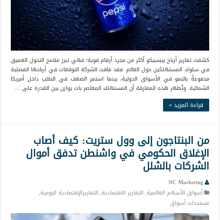
كشفت تقارير أرباح بيبسيكو أكثر من مجرد أرقام قوية؛ فهي تبرز ملامح التحول العميق
في سلوك المستهلكين حول العالم. فقد فاقت الشركة التوقعات في أرباحها الفصلية
مدفوعةً بالنمو في الأسواق الدولية، بينما استمر الضعف في الطلب داخل أمريكا
الشمالية. وتُظهر هذه المفارقة أن المستهلك المعاصر بات يوازن بين القدرة على …
قراءة المزيد »
من البنتاجون إلى وول ستريت: كيف أصاب
الإغلاق الحكومي في واشنطن تدفق أموال
الشركات بالشلل
NC Marketing
أسواق الأسهم العالمية
,
التقارير الاقتصادية
,
التقاريرالإقتصادية اليومية
,
مستجدات أسواق