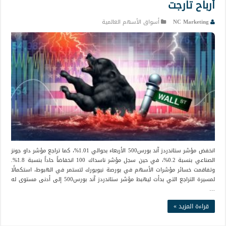
أرباح تارجت
NC Marketing
أسواق الأسهم العالمية
انخفض مؤشر ستاندردز آند بورس500 الأربعاء بحوالي 1.01%، كما تراجع مؤشر داو جونز
الصناعي بنسبة 0.2%، في حين سجل مؤشر ناسداك 100 انخفاضاً حاداً بنسبة 1.8%.
وتفاقمت خسائر مؤشرات الأسهم في بورصة نيويورك لتستمر في الهبوط، استكمالًا
لمسيرة التراجع التي بدأت ليهبط مؤشر ستاندردز آند بورس500 إلى أدنى مستوى له
…
قراءة المزيد »