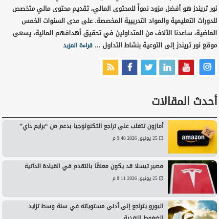
نور تريندز هو أفضل مزود نمواً للمحتوى المالي، تقديم محتوى مالي متخصص
للدورات التعليمية والمواد التدريبية المخصصة. على مدى السنوات الخمس
الماضية، ساعدنا الآلاف من المتداولين في تحقيق أهدافهم المالية، يسعى
موقع نور تريندز إلى التوعية بنشاط التداول …
قراءة المزيد
أحدث المقالات
أمازون تتغلب على تراجع التكنولوجيا بدعم من “برايم داي”
25 يونيو, 2026 9:48 م
مصير تيسلا قد يكون معلقًا بالتقدم في القيادة الذاتية
25 يونيو, 2026 8:11 م
اليورو يتراجع إلى أدنى مستوياته في سنة وسط تزايد
الضغوط النقدية