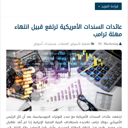
قراءة المزيد »
عائدات السندات الأمريكية ترتفع قبيل انتهاء
مهلة ترامب
NC Marketing
تغطية لأسواق العملات
,
مستجدات أسواق
ارتفعت عائدات السندات الأمريكية مع تجدد التوترات الجيوسياسية، بعد أن كرّر الرئيس
الأمريكي دونالد ترامب تهديده باستهداف البنية التحتية الإيرانية إذا لم تُعد طهران
فتح مضيق هرمز قبل انتهاء المهلة المحددة. وأعاد هذا التصعيد حالة القلق إلى