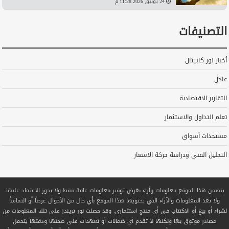
24 يونيو, 2026 11:28 م
التصنيفات
أخبار نور كابيتال
عاجل
التقارير الاقتصادية
تعلم التداول والاستثمار
مستجدات أسواق
التحليل الفني ودراسة حركة الاسعار
يتضمن هذا الموقع معلومات وآراء بغرض توفير معلومات عامة فقط ولا يجوز الاعتماد عليها.
ولا تعد المعلومات والآراء التي يحتويها هذا الموقع بأي حال من الأحوال عرضاً أو التماساً
لشراء أو بيع أو الاكتتاب في أي منتج استثماري. وقد حصلت نور تريندز على تلك المعلومات من
مصادر موثوق بها ولكنها لا تقدم أي ضمانات أو تعهدات على صحتها ودقتها يتحمل