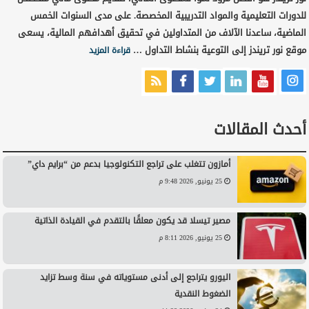
للدورات التعليمية والمواد التدريبية المخصصة. على مدى السنوات الخمس
الماضية، ساعدنا الآلاف من المتداولين في تحقيق أهدافهم المالية، يسعى
موقع نور تريندز إلى التوعية بنشاط التداول …
قراءة المزيد
أحدث المقالات
أمازون تتغلب على تراجع التكنولوجيا بدعم من “برايم داي”
25 يونيو, 2026 9:48 م
مصير تيسلا قد يكون معلقًا بالتقدم في القيادة الذاتية
25 يونيو, 2026 8:11 م
اليورو يتراجع إلى أدنى مستوياته في سنة وسط تزايد
الضغوط النقدية