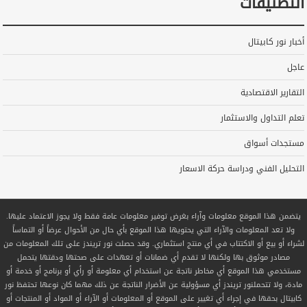
التصنيفات
أخبار نور كابيتال
عاجل
التقارير الاقتصادية
تعلم التداول والاستثمار
مستجدات أسواق
التحليل الفني ودراسة حركة الاسعار
يتضمن هذا الموقع معلومات وآراء بغرض توفير معلومات عامة فقط ولا يجوز الاعتماد عليها.
ولا تعد المعلومات والآراء التي يحتويها هذا الموقع بأي حال من الأحوال عرضاً أو التماساً
لشراء أو بيع أو الاكتتاب في أي منتج استثماري. وقد حصلت نور تريندز على تلك المعلومات من
مصادر موثوق بها ولكنها لا تقدم أي ضمانات أو تعهدات على صحتها ودقتها يتحمل
مستخدمي هذا الموقع أي مخاطر ناتجة عن استخدام أي معلومة أو رأي أو برنامج أو خدمة أو
مادة، ولا تتحملنور تريندز أي مسؤولية عن الأضرار الناتجة عن ذلك مهما كان نوعها تحتفظ نور
كابيتال بحقها في إجراء أي تغيير على الموقع أو المعلومات أو الآراء أو المواد أو المنتجات أو