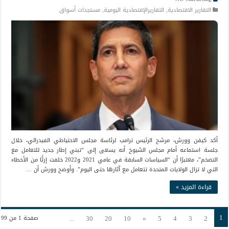
التقارير الاقتصادية
,
التقاريرالإقتصادية اليومية
,
مستجدات أسواق
أكد كيفن وورش، مرشح الرئيس ترامب لرئاسة مجلس الاحتياطي الفيدرالي، خلال
جلسة استماعه أمام مجلس الشيوخ أنه يسعى إلى “تبني إطار جديد للتعامل مع
التضخم”، معتبرًا أن “السياسات السابقة في عامي 2021 و2022 خلفت إرثًا من الأخطاء
التي لا تزال الولايات المتحدة تتعامل مع آثارها حتى اليوم”. وأوضح وورش أن …
قراءة المزيد »
1
...
30
20
10
»
5
4
3
2
صفحة 1 من 99