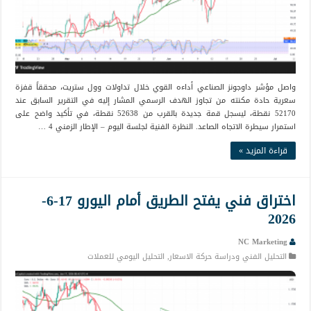
واصل مؤشر داوجونز الصناعي أداءه القوي خلال تداولات وول ستريت، محققاً قفزة
سعرية حادة مكنته من تجاوز الهدف الرسمي المشار إليه في التقرير السابق عند
52170 نقطة، ليسجل قمة جديدة بالقرب من 52638 نقطة، في تأكيد واضح على
استمرار سيطرة الاتجاه الصاعد. النظرة الفنية لجلسة اليوم – الإطار الزمني 4 …
قراءة المزيد »
اختراق فني يفتح الطريق أمام اليورو 17-6-
2026
NC Marketing
التحليل الفني ودراسة حركة الاسعار
,
التحليل اليومي للعملات