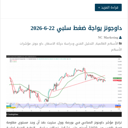
قراءة المزيد »
داوجونز يواجة ضغط سلبي 22-6-2026
NC Marketing
الأسهم العالمية
,
التحليل الفني ودراسة حركة الاسعار
,
داو جونز
,
مؤشرات
الأسهم
تراجع مؤشر داوجونز الصناعي في بورصة وول ستريت بعد أن وجد مستوى مقاومة
قوية بالقرب من 51650 أجبرته على تشكيل تحركات سلبية. النظرة الفنية لجلسة