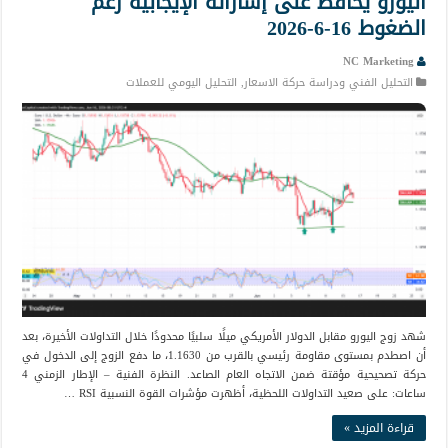
اليورو يحافظ على إشاراته الإيجابية رغم
الضغوط 16-6-2026
NC Marketing
التحليل الفني ودراسة حركة الاسعار
,
التحليل اليومي للعملات
شهد زوج اليورو مقابل الدولار الأمريكي ميلًا سلبيًا محدودًا خلال التداولات الأخيرة، بعد
أن اصطدم بمستوى مقاومة رئيسي بالقرب من 1.1630، ما دفع الزوج إلى الدخول في
حركة تصحيحية مؤقتة ضمن الاتجاه العام الصاعد. النظرة الفنية – الإطار الزمني 4
ساعات: على صعيد التداولات اللحظية، أظهرت مؤشرات القوة النسبية RSI …
قراءة المزيد »