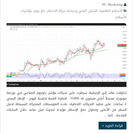
NC Marketing
الأسهم العالمية
,
التحليل الفني ودراسة حركة الاسعار
,
داو جونز
,
مؤشرات
الأسهم
تداولات مالت إلى الإيجابية سيطرت على تحركات مؤشر داوجونز الصناعي في بورصة
نيويورك مسجلاً أعلى مستوى له 51890. النظرة الفنية لجلسة اليوم – الإطار الزمني
4 ساعات: على صعيد التحركات اللحظية، عادت المتوسطات المتحركة البسيطة لحمل
السعر من الأعلى وتحاول دفع الإسعار مؤيدة لحدوث ميل صاعد خلال الساعات
القادمة. كما …
قراءة المزيد »