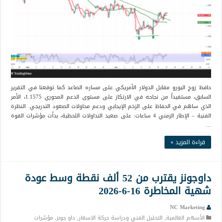
حافظ زوج اليورو مقابل الدولار الأمريكي على مساره الصاعد كما توقعنا في التقرير
السابق، مستفيداً من نجاحه في الارتكاز على مستوى الدعم المحوري 1.1575، الأمر
الذي ساهم في الحفاظ على الزخم الإيجابي ودعم محاولات الصعود التدريجي. النظرة
الفنية – الإطار الزمني 4 ساعات: على صعيد التداولات اللحظية، بدأت مؤشرات القوة
…
قراءة المزيد »
داوجونز يقترب من 52 ألف نقطة وسط عودة
شهية المخاطرة 16-6-2026
NC Marketing
الأسهم العالمية
,
التحليل الفني ودراسة حركة الاسعار
,
داو جونز
,
مؤشرات