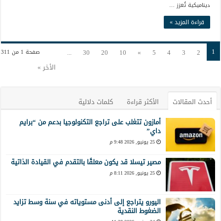
ديناميكية تُعزز …
قراءة المزيد »
1
...
30
20
10
»
5
4
3
2
صفحة 1 من 311
الأخر »
أحدث المقالات
الأكثر قراءة
كلمات دلالية
أمازون تتغلب على تراجع التكنولوجيا بدعم من “برايم
داي”
25 يونيو, 2026 9:48 م
مصير تيسلا قد يكون معلقًا بالتقدم في القيادة الذاتية
25 يونيو, 2026 8:11 م
اليورو يتراجع إلى أدنى مستوياته في سنة وسط تزايد
الضغوط النقدية