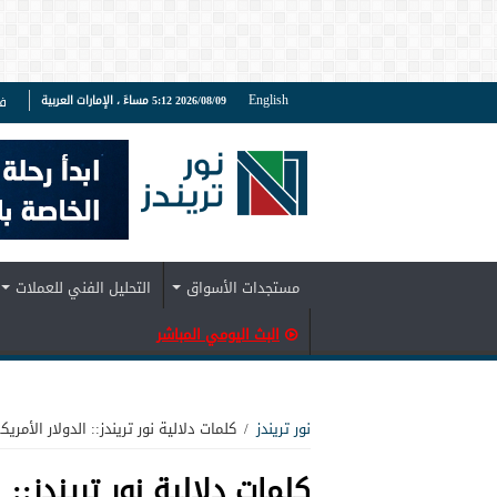
English
2026/08/09 5:12 مساءً ، الإمارات العربية
ف
مستجدات الأسواق
التحليل الفني للعملات
البث اليومي المباشر
نور تريندز
/
كلمات دلالية نور تريندز:: الدولار الأمري
كلمات دلالية نور تريندز::
ا