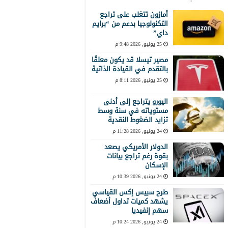
أمازون تتغلب على تراجع
التكنولوجيا بدعم من “برايم
داي”
25 يونيو, 2026 9:48 م
مصير تيسلا قد يكون معلقًا
بالتقدم في القيادة الذاتية
25 يونيو, 2026 8:11 م
اليورو يتراجع إلى أدنى
مستوياته في سنة وسط
تزايد الضغوط النقدية
24 يونيو, 2026 11:28 م
الدولار الأمريكي يصعد
بقوة رغم تراجع بيانات
الإسكان
24 يونيو, 2026 10:39 م
طرح سبيس إكس القياسي
يشهد كميات تداول أضعاف
سهم إنفيديا
24 يونيو, 2026 10:24 م