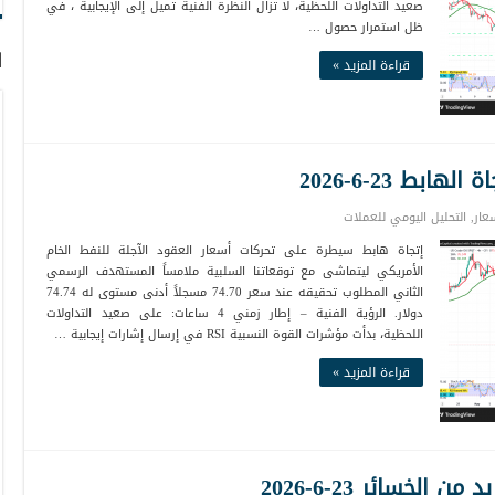
صعيد التداولات اللحظية، لا تزال النظرة الفنية تميل إلى الإيجابية ، في
ظل استمرار حصول …
ا
قراءة المزيد »
بط 23-6-2026
عار
,
التحليل اليومي للعملات
إتجاة هابط سيطرة على تحركات أسعار العقود الآجلة للنفط الخام
الأمريكي ليتماشى مع توقعاتنا السلبية ملامساً المستهدف الرسمي
الثاني المطلوب تحقيقه عند سعر 74.70 مسجلاً أدنى مستوى له 74.74
دولار. الرؤية الفنية – إطار زمني 4 ساعات: على صعيد التداولات
اللحظية، بدأت مؤشرات القوة النسبية RSI في إرسال إشارات إيجابية …
قراءة المزيد »
لخسائر 23-6-2026