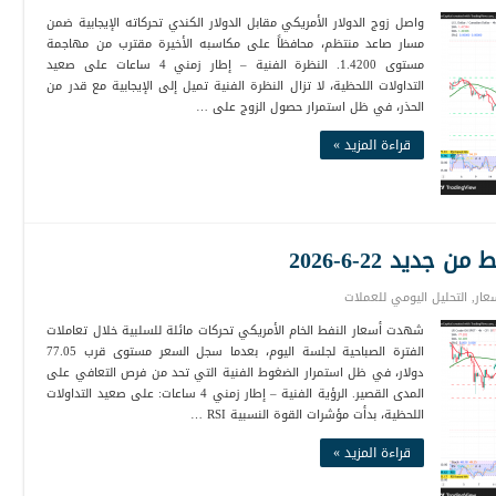
واصل زوج الدولار الأمريكي مقابل الدولار الكندي تحركاته الإيجابية ضمن
مسار صاعد منتظم، محافظاً على مكاسبه الأخيرة مقترب من مهاجمة
مستوى 1.4200. النظرة الفنية – إطار زمني 4 ساعات على صعيد
التداولات اللحظية، لا تزال النظرة الفنية تميل إلى الإيجابية مع قدر من
الحذر، في ظل استمرار حصول الزوج على …
قراءة المزيد »
يد 22-6-2026
عار
,
التحليل اليومي للعملات
شهدت أسعار النفط الخام الأمريكي تحركات مائلة للسلبية خلال تعاملات
الفترة الصباحية لجلسة اليوم، بعدما سجل السعر مستوى قرب 77.05
دولار، في ظل استمرار الضغوط الفنية التي تحد من فرص التعافي على
المدى القصير. الرؤية الفنية – إطار زمني 4 ساعات: على صعيد التداولات
اللحظية، بدأت مؤشرات القوة النسبية RSI …
قراءة المزيد »