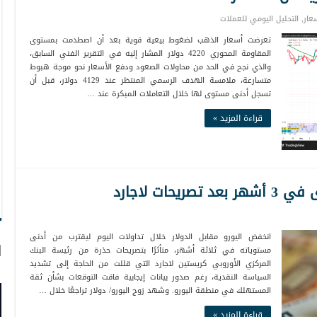
عار
,
التحليل اليومي للعملات
تعرضت أسعار الذهب لضغوط بيعية قوية بعد أن اصطدمت بمستوى
المقاومة المحوري 4220 دولار المشار إليه في التقرير الفني السابق،
والذي نجح في الحد من محاولات الصعود ودفع الأسعار نحو موجة هبوط
متسارعة، ملامسة الهدف الرسمي المنتظر عند 4129 دولار، قبل أن
تسجل أدنى مستوى لها خلال التعاملات المبكرة عند …
قراءة المزيد »
ات لاجارد
انخفض اليورو مقابل الدولار خلال تداولات اليوم ليقترب من أدنى
ا
مستوياته في ثلاثة أشهر، متأثرًا بتصريحات حذرة من رئيسة البنك
المركزي الأوروبي كريستين لاجارد التي قللت من الحاجة إلى تشديد
السياسة النقدية، رغم صدور بيانات إيجابية فاقت التوقعات بشأن ثقة
المستهلك في منطقة اليورو. وشهد زوج اليورو/ دولار تراجعًا خلال …
قراءة المزيد »