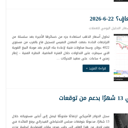
6-2026
عار
,
التحليل اليومي للعملات
تحاول أسعار الذهب استعادة جزء من خسائرها الأخيرة بعد سلسلة من
التراجعات الحادة دفعت المعدن النفيس لتسجيل قاع بالقرب من مستوى
4022 دولار، وسط محاولات فنية لإعادة بناء الزخم بعد موجة البيع القوية
التي سيطرت على التداولات خلال الفترة الماضية. النظرة الفنية – إطار
زمني 4 ساعات: على صعيد التحركات …
قراءة المزيد »
عات
سجل الدولار الأمريكي ارتفاعًا ملحوظًا ليصل إلى أعلى مستوياته خلال
13 شهرًا، مدعومًا بتوقعات مجلس الاحتياطي الفيدرالي برفع الفائدة في
وقت لاحق من هذا العام، إلى جانب صدور بيانات اقتصادية إيجابية عززت