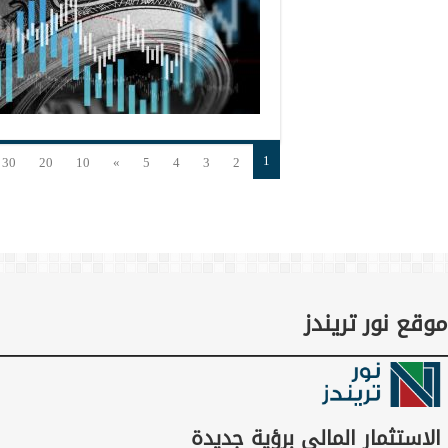
1
30
20
10
»
5
4
3
2
موقع نور تريندز
الاستثمار المالي برؤية جديدة