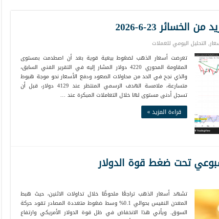
لخسائر 23-6-2026
عار
,
التحليل اليومي للعملات
تعرضت أسعار الذهب لضغوط بيعية قوية بعد أن اصطدمت بمستوى
المقاومة المحوري 4220 دولار المشار إليه في التقرير الفني السابق،
والذي نجح في الحد من محاولات الصعود ودفع الأسعار نحو موجة هبوط
متسارعة، ملامسة الهدف الرسمي المنتظر عند 4129 دولار، قبل أن
تسجل أدنى مستوى لها خلال التعاملات المبكرة عند …
قراءة المزيد »
بوعي تحت ضغط قوة الدولار
تشهد أسعار الذهب تراجعًا ملحوظًا خلال تداولات الاثنين، حيث هبط
المعدن النفيس بحوالي 0.1% وسط ضغوط متعددة المصادر تقود حركة
السوق. ويأتي هذا الانخفاض في ظل قوة الدولار الأمريكي وارتفاع