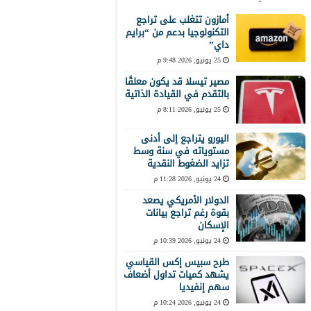
أمازون تتغلب على تراجع
التكنولوجيا بدعم من “برايم
داي”
25 يونيو, 2026 9:48 م
مصير تيسلا قد يكون معلقًا
بالتقدم في القيادة الذاتية
25 يونيو, 2026 8:11 م
اليورو يتراجع إلى أدنى
مستوياته في سنة وسط
تزايد الضغوط النقدية
24 يونيو, 2026 11:28 م
الدولار الأمريكي يصعد
بقوة رغم تراجع بيانات
الإسكان
24 يونيو, 2026 10:39 م
طرح سبيس إكس القياسي
يشهد كميات تداول أضعاف
سهم إنفيديا
24 يونيو, 2026 10:24 م