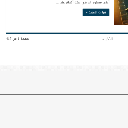
أدنى مستوى له في ستة أشهر عند …
قراءة المزيد »
...
الأخر »
صفحة 1 من 417