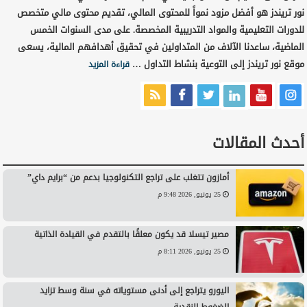
نور تريندز هو أفضل مزود نمواً للمحتوى المالي، تقديم محتوى مالي متخصص
للدورات التعليمية والمواد التدريبية المخصصة. على مدى السنوات الخمس
الماضية، ساعدنا الآلاف من المتداولين في تحقيق أهدافهم المالية، يسعى
موقع نور تريندز إلى التوعية بنشاط التداول …
قراءة المزيد
أحدث المقالات
أمازون تتغلب على تراجع التكنولوجيا بدعم من “برايم داي”
25 يونيو, 2026 9:48 م
مصير تيسلا قد يكون معلقًا بالتقدم في القيادة الذاتية
25 يونيو, 2026 8:11 م
اليورو يتراجع إلى أدنى مستوياته في سنة وسط تزايد
الضغوط النقدية