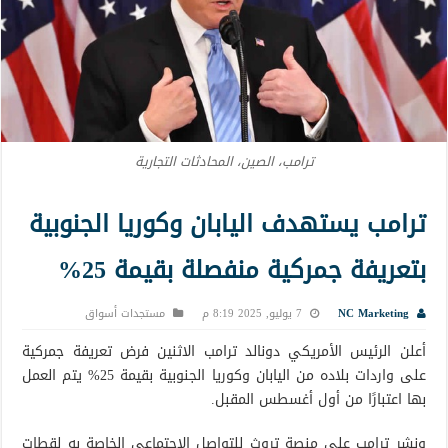
ترامب، الصين، المحادثات التجارية
ترامب يستهدف اليابان وكوريا الجنوبية
بتعريفة جمركية منفصلة بقيمة 25%
NC Marketing
7 يوليو, 2025 8:19 م
مستجدات أسواق
أعلن الرئيس الأمريكي دونالد ترامب الاثنين فرض تعريفة جمركية
على واردات بلاده من اليابان وكوريا الجنوبية بقيمة 25% يتم العمل
بها اعتبارًا من أول أغسطس المقبل.
ونشر ترامب على منصة تروث للتواصل الاجتماعي الخاصة به لقطات