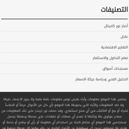
التصنيفات
أخبار نور كابيتال
عاجل
التقارير الاقتصادية
تعلم التداول والاستثمار
مستجدات أسواق
التحليل الفني ودراسة حركة الاسعار
يتضمن هذا الموقع معلومات وآراء بغرض توفير معلومات عامة فقط ولا يجوز الاعتماد عليها.
ولا تعد المعلومات والآراء التي يحتويها هذا الموقع بأي حال من الأحوال عرضاً أو التماساً
لشراء أو بيع أو الاكتتاب في أي منتج استثماري. وقد حصلت نور تريندز على تلك المعلومات من
مصادر موثوق بها ولكنها لا تقدم أي ضمانات أو تعهدات على صحتها ودقتها يتحمل
مستخدمي هذا الموقع أي مخاطر ناتجة عن استخدام أي معلومة أو رأي أو برنامج أو خدمة أو
مادة، ولا تتحملنور تريندز أي مسؤولية عن الأضرار الناتجة عن ذلك مهما كان نوعها تحتفظ نور