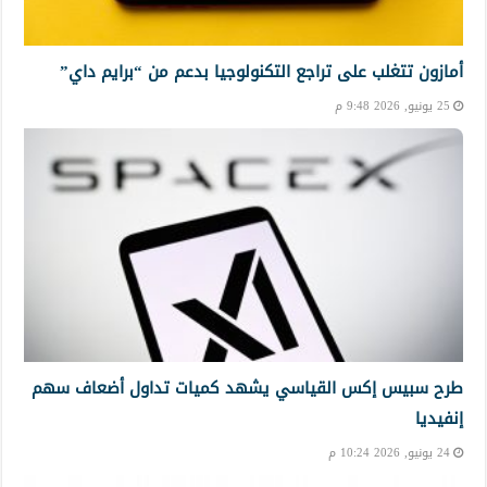
أمازون تتغلب على تراجع التكنولوجيا بدعم من “برايم داي”
25 يونيو, 2026 9:48 م
طرح سبيس إكس القياسي يشهد كميات تداول أضعاف سهم
إنفيديا
24 يونيو, 2026 10:24 م