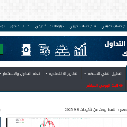
تح حساب حقيقي
فتح حساب تجريبي
دبلومة نور اكاديمي
حساب متطور
توا
التحليل الفني للأسهم
التقارير الاقتصادية
تعلم التداول والاستثمار
البث اليومي المباشر
ف
صعود النفط يبحث عن تأكيدات 9-9-2025