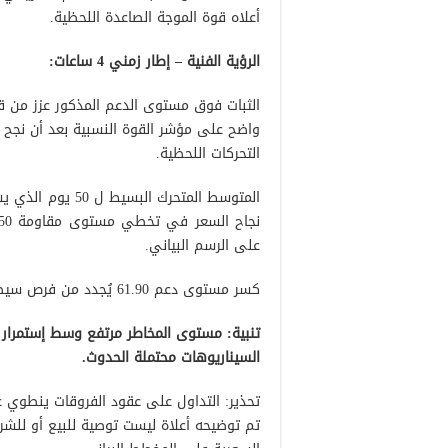
أعلاه قوة الموجة الصاعدة اللحظية.
الرؤية الفنية – إطار زمني 4 ساعات:
الثبات فوق مستوى الدعم المذكور عزز من قوة
واضح على مؤشر القوة النسبية بعد أن نجح
التحركات اللحظية.
المتوسط المتحرك 
على الرسم البياني.
كسر مستوى دعم 61.90 يُجدد من فرص سيطرة الإتجاة الهابط بهدف إعادة إختبار مستويات الدعم السابقة.
تنبية: مستوى المخاطر مرتفع وسط إستمرار ال
السيناريوهات محتملة الحدوث.
تحذير: التداول على عقود الفروقات ينطوي 
تم توضيحه أعلاة ليست توصية للبيع أو للشرا